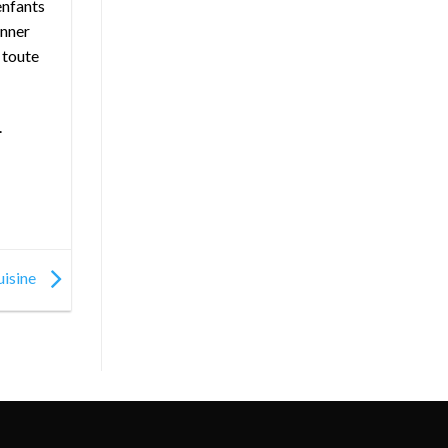
enfants
onner
 toute
.
uisine